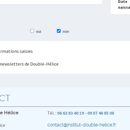
Date
naiss
oui
non
formations saisies
s newsletters de Double-Hélice
CT
le Hélice
Tél. :
06 63 83 40 19 - 09 87 46 85 08
ice
contact@institut-double-helice.fr