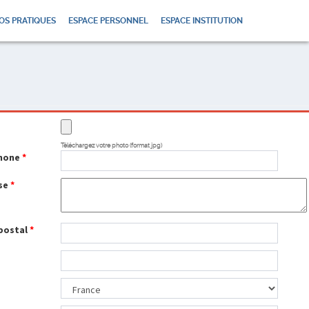
OS PRATIQUES
ESPACE PERSONNEL
ESPACE INSTITUTION
o
Téléchargez votre photo (format jpg)
hone
*
se
*
postal
*