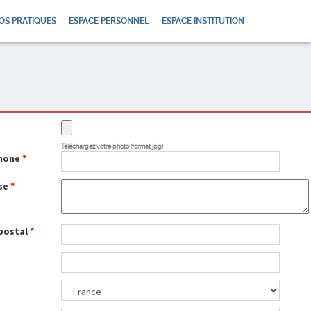
OS PRATIQUES
ESPACE PERSONNEL
ESPACE INSTITUTION
o
Téléchargez votre photo (format jpg)
hone
*
se
*
postal
*