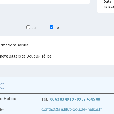
Date
naiss
oui
non
formations saisies
s newsletters de Double-Hélice
CT
le Hélice
Tél. :
06 63 83 40 19 - 09 87 46 85 08
ice
contact@institut-double-helice.fr