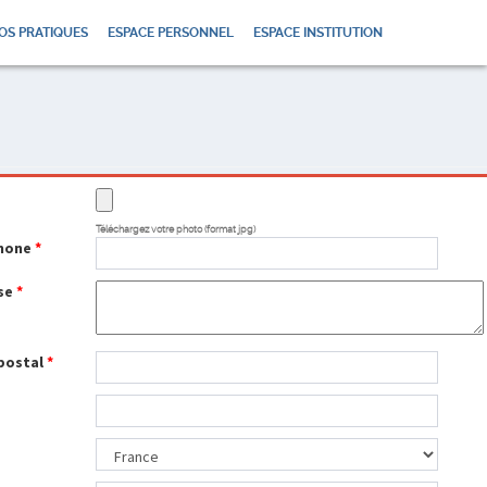
OS PRATIQUES
ESPACE PERSONNEL
ESPACE INSTITUTION
o
Téléchargez votre photo (format jpg)
hone
*
se
*
postal
*