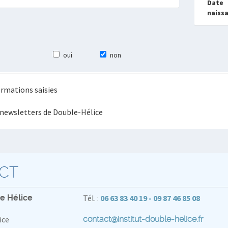
Date
naiss
oui
non
formations saisies
s newsletters de Double-Hélice
CT
le Hélice
Tél. :
06 63 83 40 19 - 09 87 46 85 08
ice
contact@institut-double-helice.fr