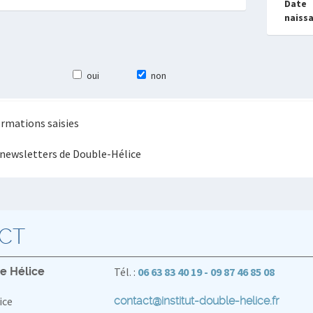
Date
naiss
oui
non
formations saisies
s newsletters de Double-Hélice
CT
le Hélice
Tél. :
06 63 83 40 19 - 09 87 46 85 08
ice
contact@institut-double-helice.fr