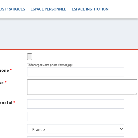
OS PRATIQUES
ESPACE PERSONNEL
ESPACE INSTITUTION
o
Téléchargez votre photo (format jpg)
hone
*
se
*
postal
*