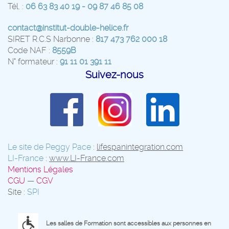
Tél. :
06 63 83 40 19 - 09 87 46 85 08
contact@institut-double-helice.fr
SIRET R.C.S Narbonne :
817 473 762 000 18
Code NAF :
8559B
N° formateur :
91 11 01 391 11
Suivez-nous
Le site de Peggy Pace
:
lifespanintegration.com
LI-France
:
www.LI-France.com
Mentions Légales
CGU
—
CGV
Site :
SPI
Les salles de Formation sont accessibles aux personnes en