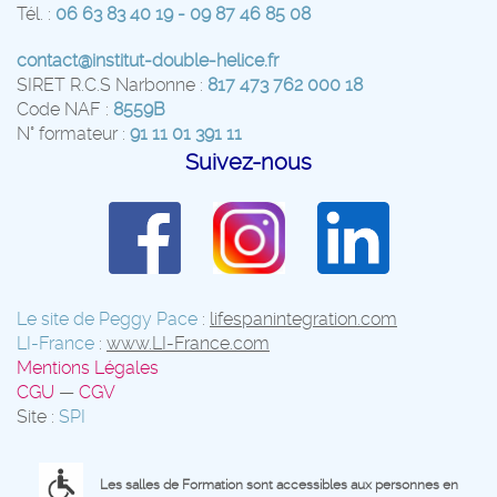
Tél. :
06 63 83 40 19 - 09 87 46 85 08
contact@institut-double-helice.fr
SIRET R.C.S Narbonne :
817 473 762 000 18
Code NAF :
8559B
N° formateur :
91 11 01 391 11
Suivez-nous
Le site de Peggy Pace
:
lifespanintegration.com
LI-France
:
www.LI-France.com
Mentions Légales
CGU
—
CGV
Site :
SPI
Les salles de Formation sont accessibles aux personnes en