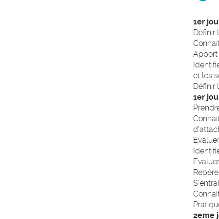
1er jou
Définir
Connait
Apport 
Identif
et les 
Définir
1er jo
Prendre
Connait
d'attac
Evaluer
Identif
Evaluer
Repérer
S'entra
Connait
Pratiqu
2eme j