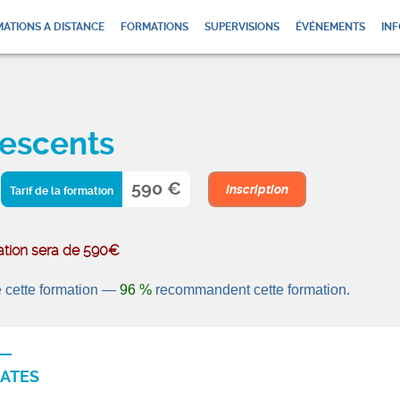
ATIONS A DISTANCE
FORMATIONS
SUPERVISIONS
ÉVÉNEMENTS
INF
lescents
590 €
Inscription
Tarif de la formation
rmation sera de 590€
 cette formation —
96 %
recommandent cette formation.
ATES