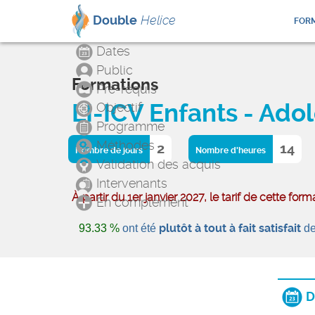
Double
Helice
FORM
Dates
Public
Formations
Pré-requis
LI-ICV Enfants - Ado
Objectif
Programme
Méthodes
2
14
Nombre de jours
Nombre d'heures
Validation des acquis
Intervenants
À partir du 1er janvier 2027, le tarif de cette fo
En complément
plutôt à tout à fait satisfait
93.33 %
ont été
de
D