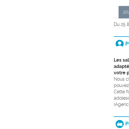
20
Du 25 
P
Les sa
adapté
votre p
Nous cl
pouvez 
Cette f
adolesc
(Agence
P