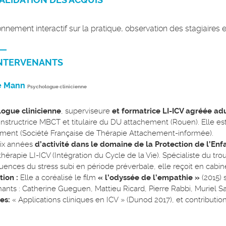
nnement interactif sur la pratique, observation des stagiaires 
NTERVENANTS
e Mann
Psychologue clinicienne
ogue clinicienne
, superviseure
et formatrice LI-ICV agréée adu
nstructrice MBCT et titulaire du DU attachement (Rouen). Elle e
ment (Société Française de Thérapie Attachement-informée).
ix années
d’activité dans le domaine de la Protection de l’Enf
hérapie LI-ICV (Intégration du Cycle de la Vie). Spécialiste du tr
ences du stress subi en période préverbale, elle reçoit en cabin
tion :
Elle a coréalisé le film
« l’odyssée de l’empathie »
(2015) 
nants : Catherine Gueguen, Mattieu Ricard, Pierre Rabbi, Muriel 
es:
« Applications cliniques en ICV » (Dunod 2017), et contribution