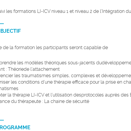
uivi les formations LI-ICV niveau 1 et niveau 2 de l’Intégration 
BJECTIF
ue de la formation les participants seront capable de
rendre les modèles théoriques sous-jacents dudéveloppement
ant : Théoriede l’attachement
érencier les traumatismes simples, complexes et développem
iser les conditions d’une thérapie efficace pour la prise en c
matismes
er la thérapie LI-ICV et l’utilisation desprotocoles auprès des
ance du thérapeute : La chaine de sécurité
ROGRAMME