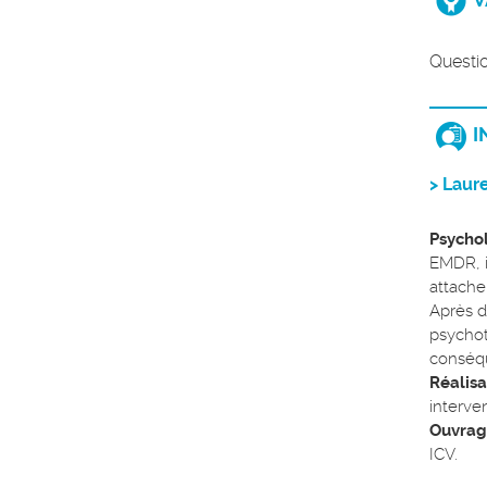
Questio
I
> Laur
Psychol
EMDR, i
attache
Après d
psychot
conséqu
Réalisa
interve
Ouvrag
ICV.