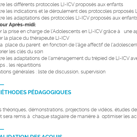
re les différents protocoles LI-ICV proposés aux enfants
re les indications et le déroulement des protocoles proposés 
re les adaptations des protocoles LI-ICV proposés aux enfant
our Après-midi:
 la prise en charge de l’Adolescents en LI-ICV grâce à une ap
ier la place du thérapeute LI-ICV
 la place du parent en fonction de l'âge affectif de l'adolescen
rier les clés du soin
re les adaptations de l'aménagement du trèpied de LI-ICV avec
s , les répartitions
tions générales : liste de discussion, supervision
ÉTHODES PÉDAGOGIQUES
 théoriques, démonstrations, projections de vidéos, études de 
et sera remis à chaque stagiaire de manière à optimiser les a
ALIDATION DES ACQUIS