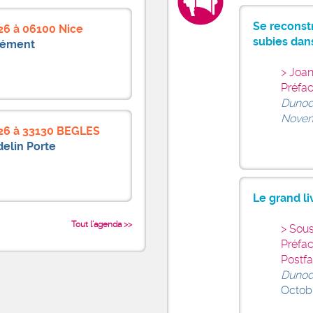
Se reconst
26 à 06100 Nice
subies dan
lément
Joan
Préfa
Dunod
Novem
26 à 33130 BEGLES
elin Porte
Le grand li
Tout l'agenda >>
Sous
Préfac
Postf
Dunod
Octob