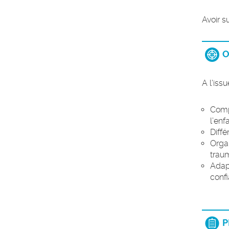
Avoir s
O
A l'iss
Comp
l’enf
Diff
Organ
trau
Adapt
confi
P