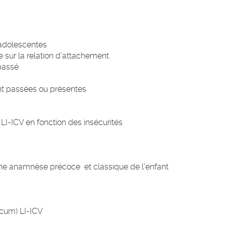
 adolescentes
 sur la relation d’attachement
 passé
ent passées ou présentes
 LI-ICV en fonction des insécurités
t une anamnèse précoce et classique de l'enfant
icum) LI-ICV