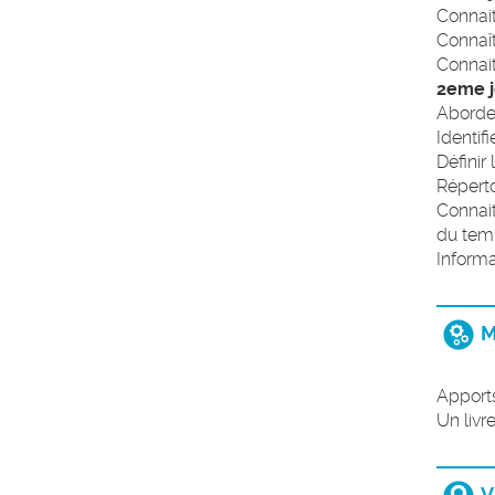
Connait
Connaît
Connait
2eme j
Aborder
Identif
Définir
Réperto
Connait
du temp
Informa
M
Apports
Un livr
V