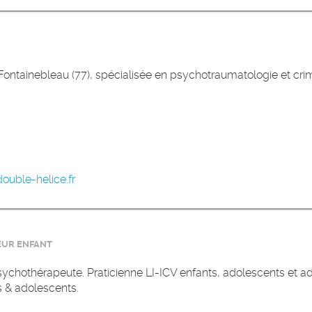
ontainebleau (77), spécialisée en psychotraumatologie et crim
ouble-helice.fr
EUR ENFANT
ychothérapeute. Praticienne LI-ICV enfants, adolescents et ad
s & adolescents.