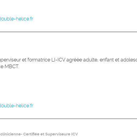
ouble-helice.fr
perviseur et formatrice LI-ICV agréée adulte, enfant et adoles
ice MBCT.
ouble-helice.fr
linicienne- Certifiée et Superviseure ICV