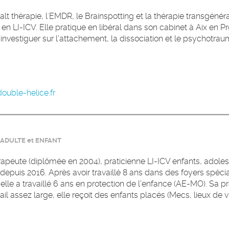
alt thérapie, l´EMDR, le Brainspotting et la thérapie transgénérat
 en LI-ICV. Elle pratique en libéral dans son cabinet à Aix en P
investiguer sur l’attachement, la dissociation et le psychotrau
ouble-helice.fr
ADULTE et ENFANT
peute (diplômée en 2004), praticienne LI-ICV enfants, adolesc
epuis 2016. Après avoir travaillé 8 ans dans des foyers spécia
, elle a travaillé 6 ans en protection de l’enfance (AE-MO). Sa p
il assez large, elle reçoit des enfants placés (Mecs, lieux de vi